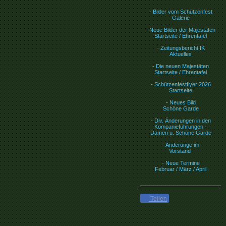
- Bilder vom Schützenfest
Galerie
- Neue Bilder der Majestäten
Startseite / Ehrentafel
- Zeitungsbericht IK
Aktuelles
- Die neuen Majestäten
Startseite / Ehrentafel
- Schützenfestflyer 2026
Startseite
- Neues Bild
Schöne Garde
- Div. Änderungen in den
Kompanieführungen -
Damen u. Schöne Garde
- Änderunge im
Vorstand
- Neue Termine
Februar / März / April
Teilen