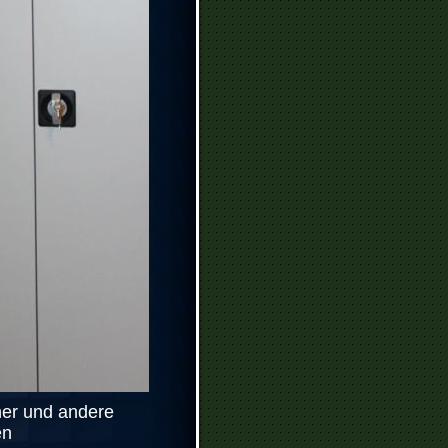
ner und andere
en