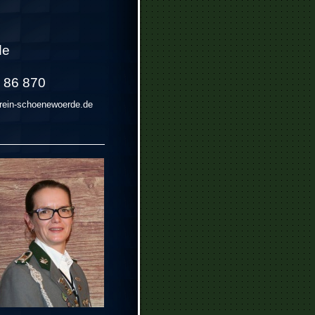
de
6 86 870
rein-schoenewoerde.de