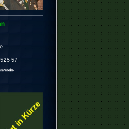
an
e
 525 57
nverein-