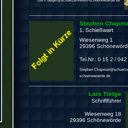
Ute.Praeger@schuetzenverein-schoenewoerde.de
Stephen Chapm
1. Schießwart
Wiesenweg 1
29396 Schönewörd
Tel.Nr.: 0 15 2
/ 042
Stephen.Chapman@schuetze
schoenewoerde.de
Lars Tietge
Schriftführer
Wiesenweg 18
29396 Schönewörde