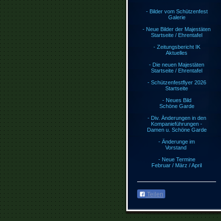
- Bilder vom Schützenfest
Galerie
- Neue Bilder der Majestäten
Startseite / Ehrentafel
- Zeitungsbericht IK
Aktuelles
- Die neuen Majestäten
Startseite / Ehrentafel
- Schützenfestflyer 2026
Startseite
- Neues Bild
Schöne Garde
- Div. Änderungen in den
Kompanieführungen -
Damen u. Schöne Garde
- Änderunge im
Vorstand
- Neue Termine
Februar / März / April
Teilen