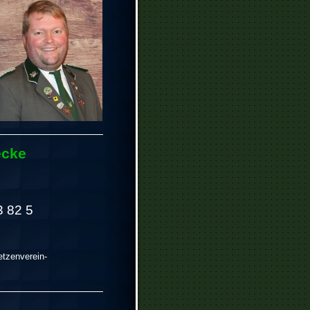
ecke
3 82 5
tzenverein-