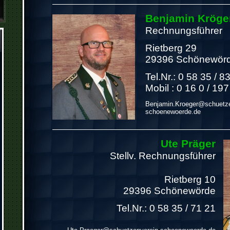
Benjamin Kröge
Rechnungsführer
Rietberg 29
29396 Schönewör
Tel.Nr.: 0 58 35 / 8
Mobil : 0 16 0 / 19
Benjamin.Kroeger@schuetze
schoenewoerde.de
Ute Präger
Stellv. Rechnungsführer
Rietberg 10
29396 Schönewörde
Tel.Nr.: 0 58 35 / 71 21