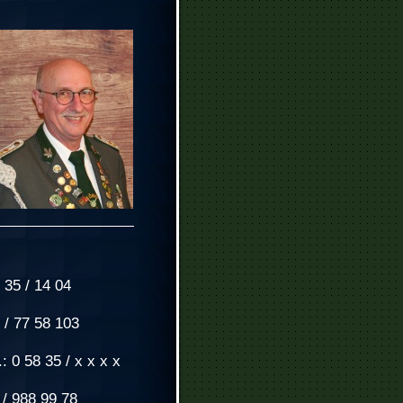
 35 / 14 04
 / 77 58 103
: 0 58 35 / x x x x
 / 988 99 78