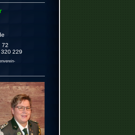
r
de
3 72
7 320 229
nverein-