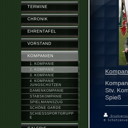
TERMINE
CHRONIK
EHRENTAFEL
VORSTAND
KOMPANIEN
1. KOMPANIE
2. KOMPANIE
Kompani
3. KOMPANIE
4. KOMPANIE
Komp
JUNGSCHÜTZEN
Stv. 
DAMENKOMPANIE
S
STABSKOMPANIE
SPIELMANNSZUG
SCHÖNE GARDE
SCHIESSSPORTGRUPPE
Druckvers
© Schützenve