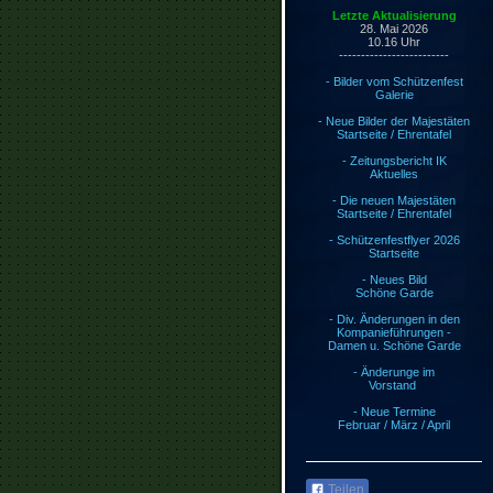
Letzte Aktualisierung
28. Mai 2026
10.16
Uhr
-------------------------
- Bilder vom Schützenfest
Galerie
- Neue Bilder der Majestäten
Startseite / Ehrentafel
- Zeitungsbericht IK
Aktuelles
- Die neuen Majestäten
Startseite / Ehrentafel
- Schützenfestflyer 2026
Startseite
- Neues Bild
Schöne Garde
- Div. Änderungen in den
Kompanieführungen -
Damen u. Schöne Garde
- Änderunge im
Vorstand
- Neue Termine
Februar / März / April
Teilen