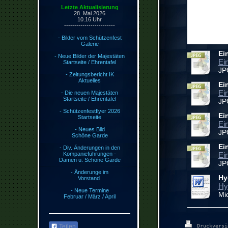
Letzte Aktualisierung
28. Mai 2026
10.16
Uhr
-------------------------
- Bilder vom Schützenfest
Galerie
Ei
- Neue Bilder der Majestäten
Ei
Startseite / Ehrentafel
JP
- Zeitungsbericht IK
Aktuelles
Ei
Ei
- Die neuen Majestäten
Startseite / Ehrentafel
JP
- Schützenfestflyer 2026
Ei
Startseite
Ei
- Neues Bild
JP
Schöne Garde
Ei
- Div. Änderungen in den
Kompanieführungen -
Ei
Damen u. Schöne Garde
JP
- Änderunge im
Hy
Vorstand
Hy
- Neue Termine
Mi
Februar / März / April
Teilen
Druckvers