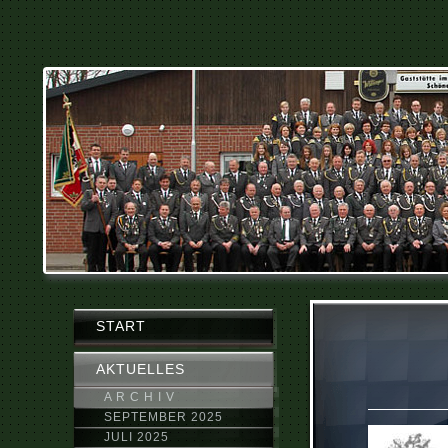
START
AKTUELLES
A R C H I V
SEPTEMBER 2025
JULI 2025