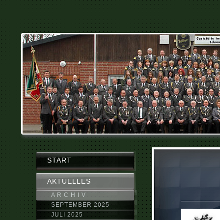
START
AKTUELLES
A R C H I V
SEPTEMBER 2025
JULI 2025