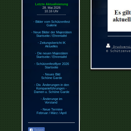
Letzte Aktualisierung
28. Mai 2026
10.16
Uhr
-------------------------
- Bilder vom Schützenfest
Galerie
- Neue Bilder der Majestäten
Startseite / Ehrentafel
- Zeitungsbericht IK
Aktuelles
Druckvers
© Schützenve
- Die neuen Majestäten
Startseite / Ehrentafel
- Schützenfestflyer 2026
Startseite
- Neues Bild
Schöne Garde
- Div. Änderungen in den
Kompanieführungen -
Damen u. Schöne Garde
- Änderunge im
Vorstand
- Neue Termine
Februar / März / April
Teilen